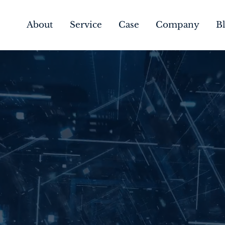
About
Service
Case
Company
B
ge technology creat
 最先端のテクノロジーで熱狂を生み出す
ション、AI顧問サービス、RAG広告、ナレッジベース×A