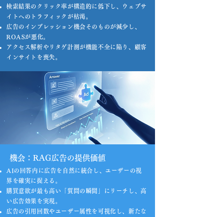
検索結果のクリック率が構造的に低下し、ウェブサ
イトへのトラフィックが枯渇。
広告のインプレッション機会そのものが減少し、
ROASが悪化。
アクセス解析やリタゲ計測が機能不全に陥り、顧客
インサイトを喪失。
機会：RAG広告の提供価値
AIの回答内に広告を自然に統合し、ユーザーの視
界を確実に捉える。
購買意欲が最も高い「質問の瞬間」にリーチし、高
い広告効果を実現。
広告の引用回数やユーザー属性を可視化し、新たな