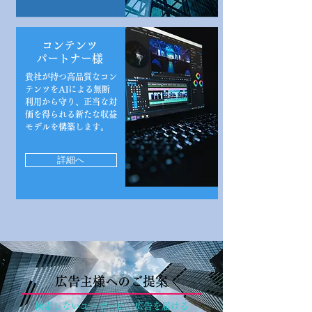
コンテンツ
パートナー様
貴社が持つ高品質なコン
テンツをAIによる無断
利用から守り、正当な対
価を得られる新たな収益
モデルを構築します。
詳細へ
広告主様へのご提案
検索しないユーザーに、広告を届ける