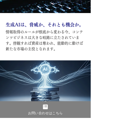
生成AIは、脅威か、それとも機会か。
情報取得のルールが根底から変わる今、コンテ
ンツビジネスは大きな岐路に立たされていま
す。
傍観すれば資産は奪われ、能動的に動けば
新たな市場の主役となれます。
脅威：資産価値の毀損
お問い合わせはこちら
何もしなければ、貴社が長年蓄積してきた高品質なコ
ンテンツは、AIに無断で学習され、要約され、本来