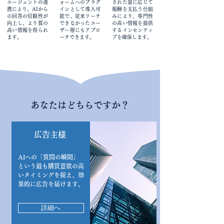
エージェントの連
ォームへのプラグ
された量に応じて
携により、AIから
インとして導入可
報酬を支払う仕組
の回答の信頼性が
能で、従来リーチ
みにより、専門性
向上し、より質の
できなかったユー
の高い情報を提供
高い情報を得られ
ザー層にもアプロ
するインセンティ
ます。
ーチできます。
ブを確保します。
あなたはどちらですか？
広告主様
AIへの「質問の瞬間」
という最も購買意欲の高
いタイミングを捉え、効
果的に広告を届けます。
詳細へ