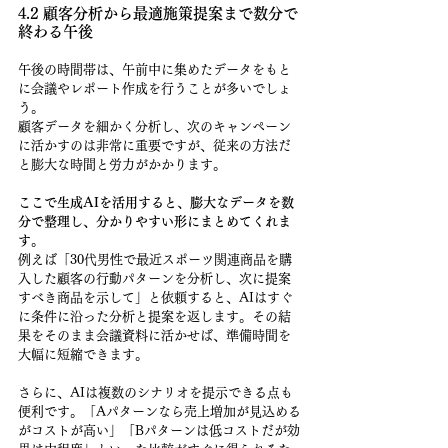
4.2 顧客分析から最適施策提案まで数分で
終わる午後
午後の時間帯は、午前中に集めたデータをもと
に会議やレポート作成を行うことが多いでしょ
う。
顧客データを細かく分析し、次のキャンペーン
に活かすのは非常に重要ですが、従来の方法だ
と膨大な時間と労力がかかります。
ここで生成AIを活用すると、膨大なデータを数
分で整理し、分かりやすい形にまとめてくれま
す
。
例えば「30代男性で最近スポーツ関連商品を購
入した顧客の行動パターンを分析し、次に提案
すべき商品を示して」と依頼すると、AIはすぐ
に条件に沿った分析と提案を返します。その結
果をそのまま会議資料に活かせば、準備時間を
大幅に短縮できます。
さらに、AIは複数のシナリオを提示できる点も
便利です。「Aパターンなら売上増加が見込める
がコストが高い」「Bパターンは低コストだが効