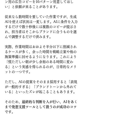
ン用の広告コピーを10パターン用意してほし
い」と依頼が来ることがあります。
従来なら数時間を要していた作業ですが、生成
AIを使えば状況は一変します。AIに条件を入力
するだけで数十秒後には複数のコピーが提示さ
れ、担当者はそこからブランドに合うものを選
んで調整するだけで済みます。
実際、作業時間はおおよそ半分以下に削減され
るケースが多く、余った時間を戦略立案や他の
施策準備に回せるようになります。これにより
「慌ただしい朝が少し余裕のある時間に変わ
る」という実感を得られるのが、日常的なメリ
ットの一つです。
ただし、AIの提案をそのまま採用すると「表現
が一般的すぎる」「ブランドトーンから外れて
いる」といったズレが起こることもあります。
そのため、
最終的な判断を人が行い、AIをあく
まで発想支援ツールとして扱うのが成功のコツ
です
。