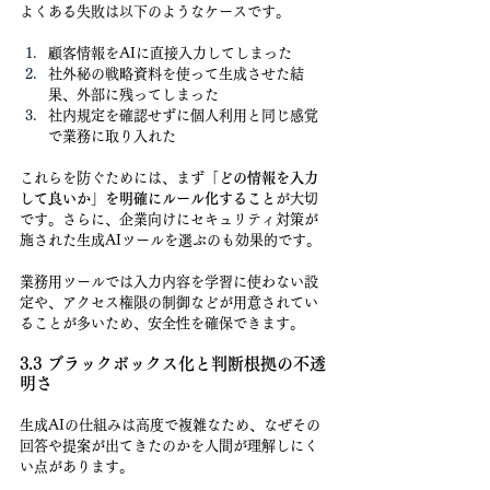
よくある失敗は以下のようなケースです。
顧客情報をAIに直接入力してしまった
社外秘の戦略資料を使って生成させた結
果、外部に残ってしまった
社内規定を確認せずに個人利用と同じ感覚
で業務に取り入れた
これらを防ぐためには、まず「
どの情報を入力
して良いか」を明確にルール化すること
が大切
です。さらに、企業向けにセキュリティ対策が
施された生成AIツールを選ぶのも効果的です。
業務用ツールでは入力内容を学習に使わない設
定や、アクセス権限の制御などが用意されてい
ることが多いため、安全性を確保できます。
3.3 ブラックボックス化と判断根拠の不透
明さ
生成AIの仕組みは高度で複雑なため、なぜその
回答や提案が出てきたのかを人間が理解しにく
い点があります。