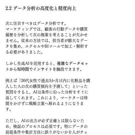
2.2 データ分析の高度化と精度向上
次に注目すべきはデータ分析です。
マーケティングでは、顧客の行動データや購買
履歴を分析して次の施策を考えることが欠かせ
ません。従来の方法では、担当者が膨大なデー
タを集め、エクセルやBIツールで加工・解析す
る必要がありました。
しかし生成AIを活用すると、
複雑なデータセッ
トから短時間でインサイトを抽出
できます。
例えば「20代女性で過去3か月以内に化粧品を購
入した人の次の購買傾向を予測して」といった
質問をすると、AIは条件に沿った分析をすぐに
返してくれます。これにより、マーケターは時
間をかけずに戦略立案へ移れるようになりま
す。
ただし、AIの出力が必ず正確とは限らないた
め、検証のプロセスは必須です。特にデータの
前提条件や集計方法に誤りがないかを人がチェ