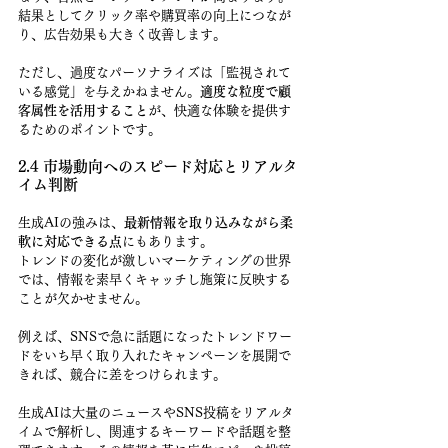
結果としてクリック率や購買率の向上につなが
り、広告効果も大きく改善します。
ただし、過度なパーソナライズは「監視されて
いる感覚」を与えかねません。
適度な粒度で顧
客属性を活用すること
が、快適な体験を提供す
るためのポイントです。
2.4 市場動向へのスピード対応とリアルタ
イム判断
生成AIの強みは、
最新情報を取り込みながら柔
軟に対応できる点
にもあります。
トレンドの変化が激しいマーケティングの世界
では、情報を素早くキャッチし施策に反映する
ことが欠かせません。
例えば、SNSで急に話題になったトレンドワー
ドをいち早く取り入れたキャンペーンを展開で
きれば、競合に差をつけられます。
生成AIは大量のニュースやSNS投稿をリアルタ
イムで解析し、関連するキーワードや話題を整