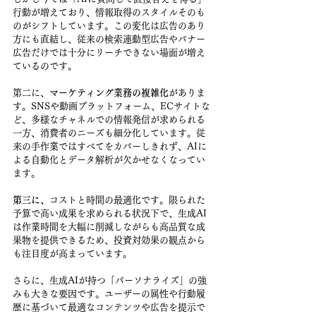
行動が増えており、情報取得のスタイルそのも
のがシフトしています。この変化は広告のあり
方にも直結し、従来の検索連動型広告やバナー
広告だけでは十分にリーチできない場面が増え
ているのです。
第二に、
マーケティング業務の複雑化
がありま
す。SNSや動画プラットフォーム、ECサイトな
ど、多様なチャネルでの情報発信が求められる
一方、消費者のニーズも細分化しています。従
来の手作業ではすべてをカバーしきれず、AIに
よる自動化とデータ解析が欠かせなくなってい
ます。
第三に、
コストと時間の最適化です。限られた
予算で高い成果を求められる状況下で、生成AI
は作業時間を大幅に削減しながらも高品質な成
果物を提供できるため、投資対効果の観点から
も注目度が高まっています。
さらに、生成AIが持つ「パーソナライズ」の強
みも大きな要因です。ユーザーの属性や行動履
歴に基づいて最適なコンテンツや広告を提示で