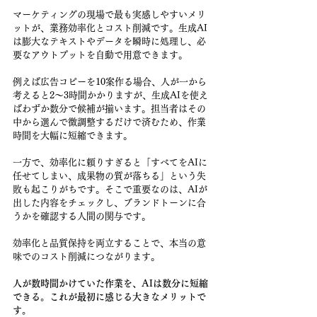
マーケティングの現場で最も実感しやすいメリ
ットが、業務効率化とコスト削減です。生成AI
は膨大なテキストやデータを瞬時に処理し、必
要なアウトプットを自動で用意できます。
例えば広告コピーを10案作る場合、人が一から
考えると2〜3時間かかりますが、生成AIを使え
ばわずか数分で候補が揃います。担当者はその
中から選んで微調整するだけで済むため、作業
時間を大幅に短縮できます。
一方で、効率化に頼りすぎると「すべてをAIに
任せてしまい、成果物の質が落ちる」という失
敗も起こりがちです。そこで重要なのは、AIが
出した内容をチェックし、ブランドトーンに合
うかを確認する人間の関与です。
効率化と品質保持を両立することで、本当の意
味でのコスト削減につながります。
人が数時間かけていた作業を、AIは数分に短縮
できる。これが最初に感じる大きなメリットで
す。