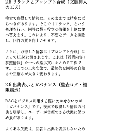
2.5 リランクとプロンプト合成（文脈挿入
の工夫）
検索で取得した情報は、そのままでは精度にば
らつきがあります。そこで「リランク」という
処理を行い、回答に最も役立つ情報を上位に並
べ替えます。これにより、不要なデータを排除
し、回答の質を向上させます。
さらに、取得した情報は「プロンプト合成」に
よってLLMに渡されます。これは「質問内容＋
参照情報」を一つの指示文にまとめる工程で
す。ここでの工夫次第で、最終的な回答の自然
さや正確さが大きく変わります。
2.6 出典表示とガバナンス（監査ログ・権
限継承）
RAGをビジネス利用する際に欠かせないのが
「ガバナンス」です。検索で取得した情報の出
典を明示し、ユーザーが信頼できる状態に保つ
必要があります。
よくある失敗は、回答に出典を表示しないため