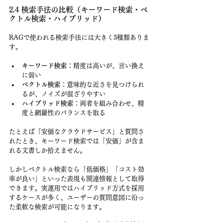
2.4 検索手法の比較（キーワード検索・ベ
クトル検索・ハイブリッド）
RAGで使われる検索手法には大きく3種類ありま
す。
キーワード検索
：精度は高いが、言い換え
に弱い
ベクトル検索
：意味的な近さを見つけられ
るが、ノイズが混ざりやすい
ハイブリッド検索
：両者を組み合わせ、精
度と網羅性のバランスを取る
たとえば「安価なクラウドサービス」と質問さ
れたとき、キーワード検索では「安価」が含ま
れる文書しか拾えません。
しかしベクトル検索なら「低価格」「コスト効
率が良い」といった表現も関連情報として取得
できます。実運用ではハイブリッド方式を採用
するケースが多く、ユーザーの質問意図に沿っ
た柔軟な検索が可能になります。